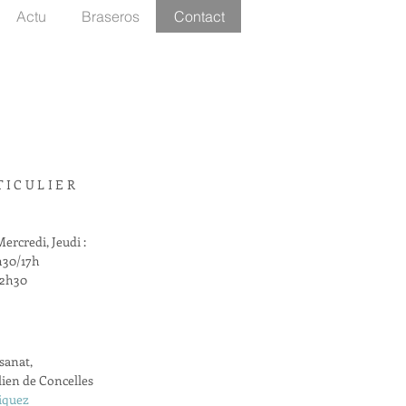
Actu
Braseros
Contact
TICULIER
ercredi, Jeudi :
h30/17h
12h30
isanat,
lien de Concelles
liquez