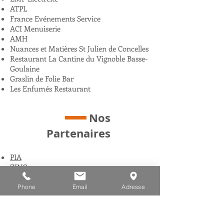
ATPL
France Evénements Service
ACI Menuiserie
AMH
Nuances et Matières St Julien de Concelles
Restaurant La Cantine du Vignoble Basse-
Goulaine
Graslin de Folie Bar
Les Enfumés Restaurant
Nos
Partenaires
PIA
ZINC
DLPO
​GL ATLANTIQUE
Phone
Email
Adresse
KDI
PALLARD
PROLIANS